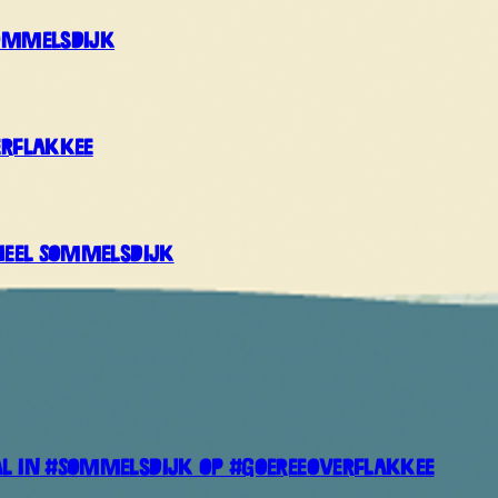
Sommelsdijk
erflakkee
 heel Sommelsdijk
al in #Sommelsdijk op #goereeoverflakkee