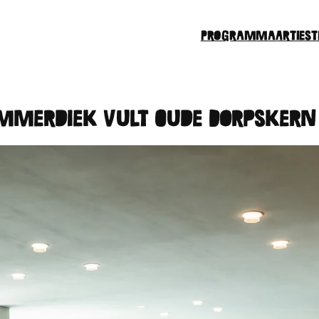
Programma
Arties
ommerdiek Vult Oude Dorpskern 