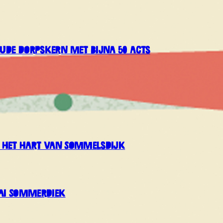
ude dorpskern met bijna 50 acts
in het hart van Sommelsdijk
Sai Sommerdiek