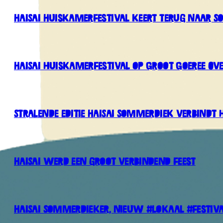
HaiSai Huiskamerfestival keert terug naar 
HaiSai huiskamerfestival op Groot Goeree Ov
Stralende editie HaiSai Sommerdiek verbindt
HaiSai werd een groot verbindend feest
HaiSai Sommerdieker, nieuw #lokaal #festiv