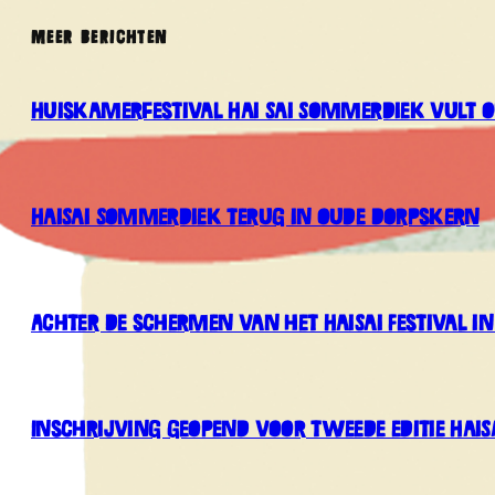
MEER BERICHTEN
Huiskamerfestival Hai Sai Sommerdiek vult o
HaiSai Sommerdiek terug in oude dorpskern
Achter de schermen van het HaiSai Festival 
Inschrijving geopend voor tweede editie Hai