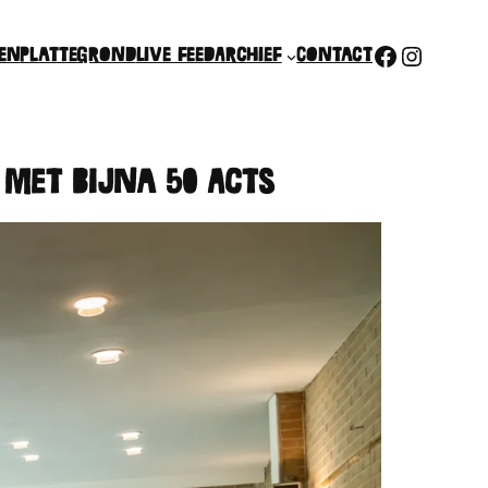
Faceboo
Insta
ten
Plattegrond
Live feed
Archief
Contact
Met Bijna 50 Acts