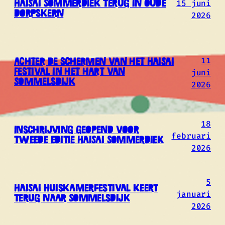
15 juni
HaiSai Sommerdiek terug in oude
dorpskern
2026
11
Achter de schermen van het HaiSai
juni
Festival in het hart van
Sommelsdijk
2026
18
Inschrijving geopend voor
februari
tweede editie HaiSai Sommerdiek
2026
5
HaiSai Huiskamerfestival keert
januari
terug naar Sommelsdijk
2026