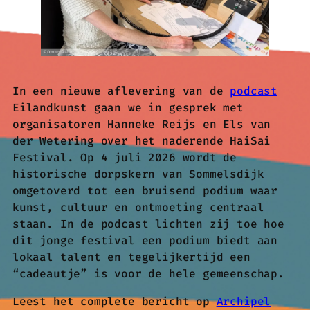
In een nieuwe aflevering van de
podcast
Eilandkunst gaan we in gesprek met
organisatoren Hanneke Reijs en Els van
der Wetering over het naderende HaiSai
Festival. Op 4 juli 2026 wordt de
historische dorpskern van Sommelsdijk
omgetoverd tot een bruisend podium waar
kunst, cultuur en ontmoeting centraal
staan. In de podcast lichten zij toe hoe
dit jonge festival een podium biedt aan
lokaal talent en tegelijkertijd een
“cadeautje” is voor de hele gemeenschap.
Leest het complete bericht op
Archipel