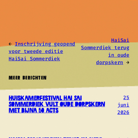
HaiSai
←
Inschrijving geopend
Sommerdiek terug
voor tweede editie
in oude
HaiSai Sommerdiek
dorpskern
→
MEER BERICHTEN
25
Huiskamerfestival Hai Sai
juni
Sommerdiek vult oude dorpskern
met bijna 50 acts
2026