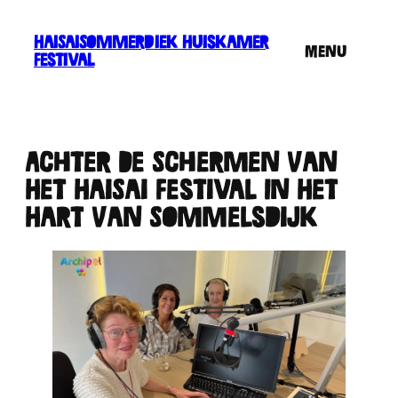
Ga
naar
HaiSaiSommerdiek Huiskamer
Menu
de
Festival
inhoud
Achter De Schermen Van
Het HaiSai Festival In Het
Hart Van Sommelsdijk