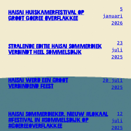
5
HaiSai huiskamerfestival op
januari
Groot Goeree Overflakkee
2026
23
Stralende editie HaiSai Sommerdiek
juli
verbindt heel Sommelsdijk
2025
20 juli
HaiSai werd een groot
verbindend feest
2025
12
HaiSai Sommerdieker, nieuw #lokaal
juli
#festival in #Sommelsdijk op
#goereeoverflakkee
2025