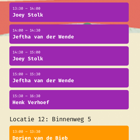
13:30 – 14:00
Joey Stolk
14:00 – 14:30
Jeftha van der Wende
14:30 – 15:00
Joey Stolk
15:00 – 15:30
Jeftha van der Wende
15:30 – 16:30
Henk Verhoef
Locatie 12: Binnenweg 5
13:00 – 13:30
Dorien van de Bieb