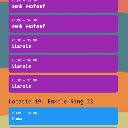
13:00 – 13:30
Henk Verhoef
14:00 – 14:30
Henk Verhoef
14:30 – 15:00
Siamois
15:30 – 16:00
Siamois
16:30 – 17:00
Siamois
Locatie 19: Enkele Ring 33
13:30 – 14:00
Zuma