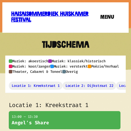
Ga
naar
HaiSaiSommerdiek Huiskamer
Menu
de
Festival
inhoud
Tijdschema
Muziek: akoestisch
Muziek: klassiek/historisch
Muziek: koor/zanger
Muziek: versterkt
Poëzie/Verhaal
Theater, Cabaret & Toneel
Overig
Locatie 1: Kreekstraat 1
Locatie 2: Dijkstraat 22
Locat
Locatie 1: Kreekstraat 1
13:00 – 13:30
Angel's Share