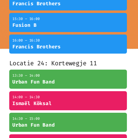
Francis Brothers
15:30 – 16:00
Fusion B
16:00 – 16:30
Francis Brothers
Locatie 24: Kortewegje 11
13:30 – 14:00
Urban Fun Band
14:00 – 14:30
Ismaël Köksal
14:30 – 15:00
Urban Fun Band