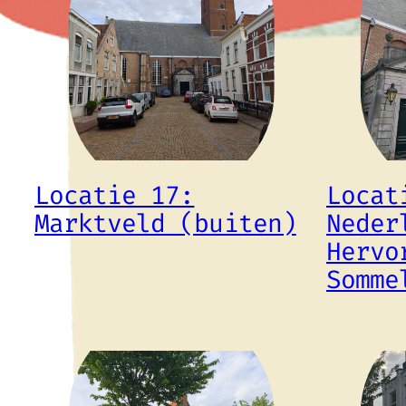
Locatie 17:
Locat
Marktveld (buiten)
Neder
Hervo
Somme