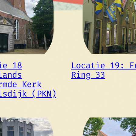
ie 18
Locatie 19: E
lands
Ring 33
rmde Kerk
lsdijk (PKN)