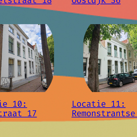
elstraat 18
Oostdjk 36
ie 10:
Locatie 11:
traat 17
Remonstrantse