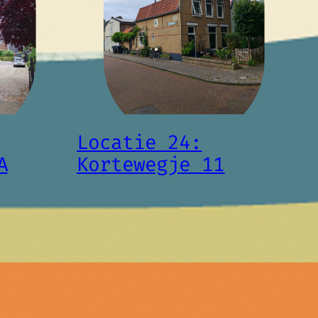
Locatie 24:
A
Kortewegje 11