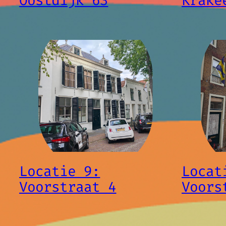
Oostdijk 63
Krake
Locatie 9:
Locat
Voorstraat 4
Voors