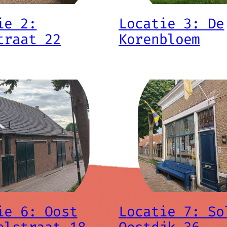
ie 2:
Locatie 3: De
traat 22
Korenbloem
ie 6: Oost
Locatie 7: So