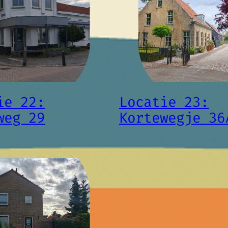
ie 22:
Locatie 23:
weg 29
Kortewegje 36