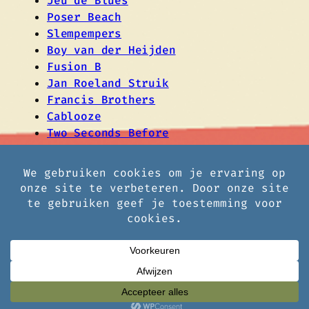
Jeu de Blues
Poser Beach
Slempempers
Boy van der Heijden
Fusion B
Jan Roeland Struik
Francis Brothers
Cablooze
Two Seconds Before
HaiSaiSommerdiek Huiskamer
Festival
Ontworpen met
WordPress