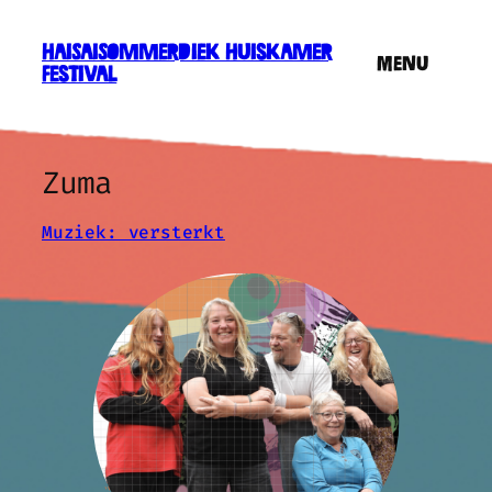
HaiSaiSommerdiek Huiskamer
Menu
Festival
Zuma
Muziek: versterkt