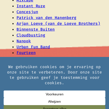
Mixtape
Instant Ruze
Concesjun
Patrick van den Hanenberg
Arjan Loeve (van de Loeve Brothers)
Binnenste Buiten
Cloudbusting
Nanook
Urban Fun Band
Fourteen
HaiSaiSommerdiek Huiskamer
Festival
Ontworpen met
WordPress