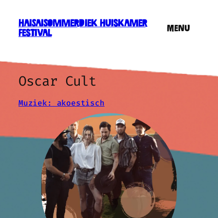
HaiSaiSommerdiek Huiskamer
Menu
Festival
Oscar Cult
Muziek: akoestisch