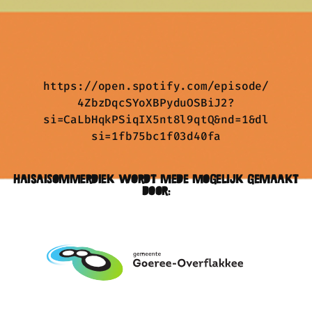
https://open.spotify.com/episode/
4ZbzDqcSYoXBPyduOSBiJ2?
si=CaLbHqkPSiqIX5nt8l9qtQ&nd=1&dl
si=1fb75bc1f03d40fa
HaisaiSommerdiek wordt mede mogelijk gemaakt
door: