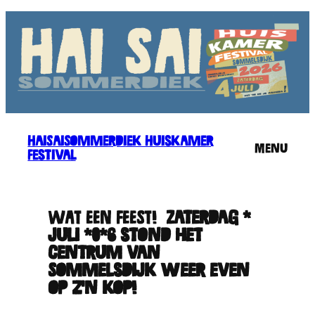
HaiSaiSommerdiek Huiskamer
Menu
Festival
WAT EEN FEEST!
Zaterdag 4
juli 2026 stond het
centrum van
Sommelsdijk weer even
op z’n kop!